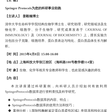
【主
题】
Springer Protocols
为您的科研事业助跑
【主讲人】
姜毅楠博士
清华大学生命科学学院结构生物学博士生，研究助理，研究领域涉及生
物化学、细胞学、分子生物学，研究成果发表于《
JOURNAL OF
IMMUNOLOGY
》及《
JOURNAL OF BIOCHEMISTY
》上，擅长实验方
法包括分子克隆、细胞培养、蛋白质表达与纯化、蛋白质晶体生长与解
析。
【时
间】
2015
年
4
月
8
日
15:00-16:00
【地
点】上海科技大学张江校区
（海科路
100
号教学楼
314
室）
【对
象】
生物、化学等相关专业教师和学生，也欢迎感兴趣的师生
【内
容】
本次讲座通过科研案例，向科研人员介绍如何有效利用
SpringerProtocols
数据库进行资料查找及科学研究。
◆
SpringerProtocols
数据库的内容、特点；
◆
SpringerProtocols
数据库的使用方法和技巧；
◆ 案例分析：
1.
限制性酶解鉴定蛋白质柔性区域
2.
串联亲和纯化法鉴