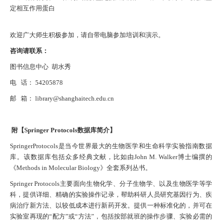
定相互作用蛋白
欢迎广大师生积极参加，请自带电脑参加培训和演示。
咨询请联系：
图书信息中心
胡水秀
电
话：
54205878
邮
箱：
library@shanghaitech.edu.cn
附【
Springer Protocols
数据库简介】
SpringerProtocols
是当今世界最大的生物医学和生命科学实验指南数据
库。该数据库包括众多经典文献，比如由
John M. Walker
博士编撰的
《
Methods in Molecular Biology
》全套系列丛书。
Springer Protocols
主要面向生物化学、分子生物学、以及生物医学等学
科，提供详细、精确的实验操作记录，帮助科研人员研究基因行为、疾
病治疗新方法、以较低成本进行新药开发。提供一种标准化的，并可在
实验室再现的“配方”或“方法”，包括按部就班的操作步骤、实验必需的