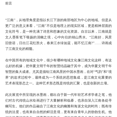
前言
“江南”，从地理角度是指以长江下游的南部地区为中心的地域。但是从
更广泛的意义来看，“江南”不仅是地理上的现实区域，更是精神层面的
文化符号，是一种充满了诗意和想象的文化资源。自古以来，江南就是
文人墨客笔下颂扬的清幽之境，心中向往的锦山秀水。“江南好，风景
旧曾谙，日出江花红胜火，春来江水绿如蓝，能不忆江南
?”……
诗画成
了江南文化的精髓。
在中国所有的地域文化中，很少有哪种地域文化像江南文化这样，有这
么好的机缘，把华夏文明千年的智慧结晶融于其中，成为华夏文明千年
智慧的集大成者。尤其是描绘江南风景的中国水墨画，在对“气韵”和“境
界”的追求过程中，最终成为一个系统的思想集成，是江南文化重要的
艺术表现形态之一。这种艺术形态既是传统的汇聚，也是创新的土壤。
此次展览中所呈现的水墨画，都出自于新一代年轻艺术求学者之笔，他
们对古代传统山水绘画进行了大量解析和临摹，也亲自深入江南各处寻
幽写生。他们的作品融合了江南文化的幽雅和海派文化的时尚；既有传
统的法度，也有来自自然的鲜活意境，更有来自青年人的勃勃生机。他